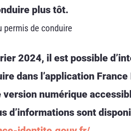
onduire plus tôt.
u permis de conduire
rier 2024, il est possible d’in
re dans l’application France 
ne version numérique accessib
s d’informations sont disponi
nce-identite.gouv.fr/
.