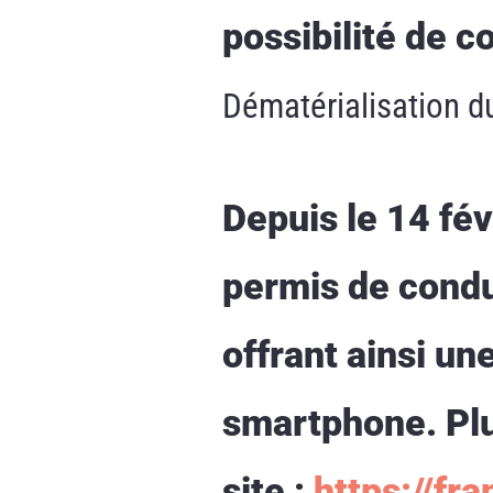
possibilité de c
Dématérialisation d
Depuis le 14 fév
permis de condui
offrant ainsi u
smartphone. Plu
site :
https://fra