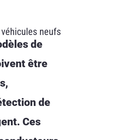
 véhicules neufs
odèles de
ivent être
s,
tection de
gent. Ces