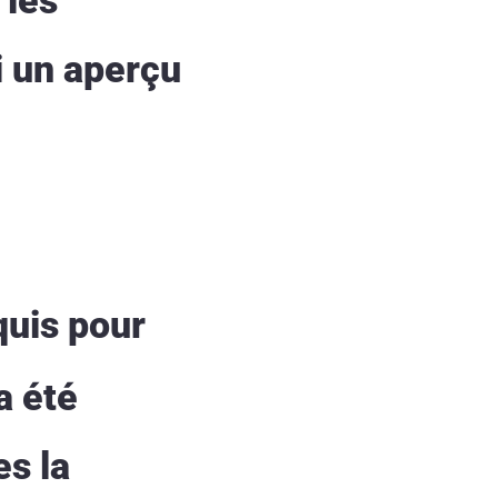
i un aperçu
quis pour
a été
es la