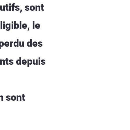
tifs, sont
igible, le
 perdu des
ints depuis
n sont