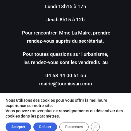
Lundi 13h15 à 17h
Jeudi 8h15 à 12h
Pour rencontrer Mme La Maire, prendre
rendez-vous auprès du secrétariat.
Pour toutes questions sur l’urbanisme,
les rendez-vous sont les vendredis au
04 68 44 00 61 ou
mairie@tournissan.com
Nous utilisons des cookies pour vous offrir la meilleure
expérience sur notre site.
Vous pouvez trouver plus de renseignements ou désactiver des
cookies dans les
paramètres
.
©2022 –
Mentions légales
|
Politique de
Close GDPR Cookie
confidentilité
| Site réalisé par
Value IT
Accepter
Refuser
Paramètres