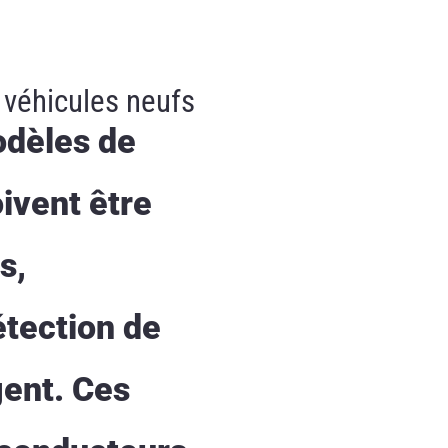
 véhicules neufs
odèles de
ivent être
s,
tection de
gent. Ces