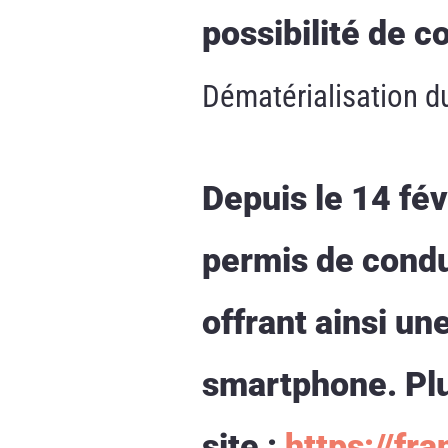
possibilité de c
Dématérialisation d
Depuis le 14 fév
permis de condui
offrant ainsi u
smartphone. Plu
site :
https://fra