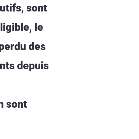
tifs, sont
igible, le
 perdu des
ints depuis
n sont