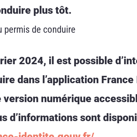
onduire plus tôt.
u permis de conduire
rier 2024, il est possible d’in
re dans l’application France 
ne version numérique accessib
s d’informations sont disponi
nce-identite.gouv.fr/
.