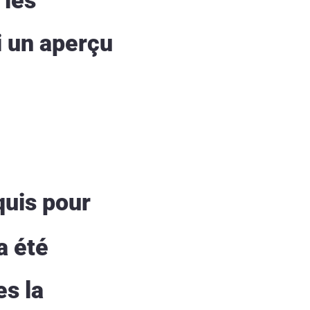
i un aperçu
quis pour
a été
es la