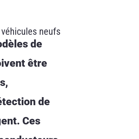
 véhicules neufs
odèles de
ivent être
s,
tection de
gent. Ces