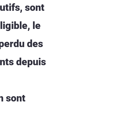
tifs, sont
igible, le
 perdu des
ints depuis
n sont