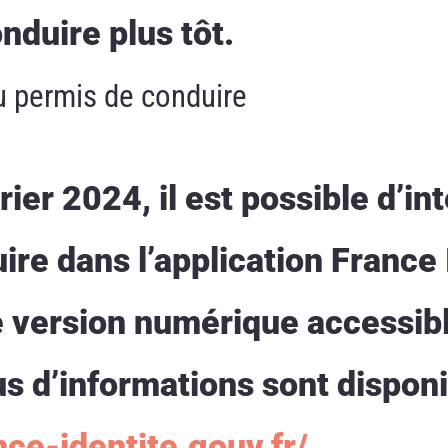
onduire plus tôt.
u permis de conduire
rier 2024, il est possible d’in
re dans l’application France 
ne version numérique accessib
s d’informations sont disponi
nce-identite.gouv.fr/
.