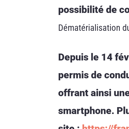
possibilité de c
Dématérialisation d
Depuis le 14 fév
permis de condui
offrant ainsi u
smartphone. Plu
site :
https://fra