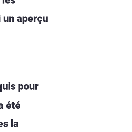
i un aperçu
quis pour
a été
es la