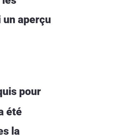
i un aperçu
quis pour
a été
es la