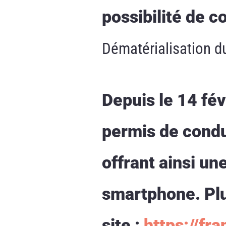
possibilité de c
Dématérialisation d
Depuis le 14 fév
permis de condui
offrant ainsi u
smartphone. Plu
site :
https://fra