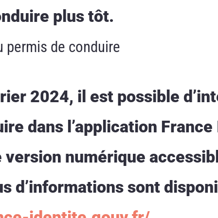
onduire plus tôt.
u permis de conduire
rier 2024, il est possible d’in
re dans l’application France 
ne version numérique accessib
s d’informations sont disponi
nce-identite.gouv.fr/
.