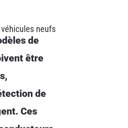
 véhicules neufs
odèles de
ivent être
s,
tection de
gent. Ces