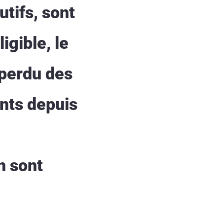
tifs, sont
igible, le
 perdu des
ints depuis
n sont