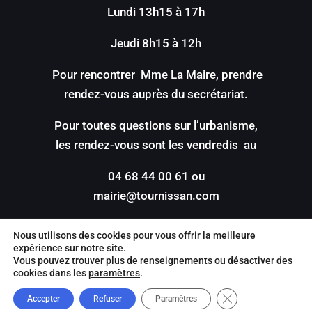
Lundi 13h15 à 17h
Jeudi 8h15 à 12h
Pour rencontrer Mme La Maire, prendre
rendez-vous auprès du secrétariat.
Pour toutes questions sur l’urbanisme,
les rendez-vous sont les vendredis au
04 68 44 00 61 ou
mairie@tournissan.com
Nous utilisons des cookies pour vous offrir la meilleure
expérience sur notre site.
Vous pouvez trouver plus de renseignements ou désactiver des
cookies dans les
paramètres
.
©2022 –
Mentions légales
|
Politique de
Close GDPR Cookie
Accepter
Refuser
Paramètres
confidentilité
| Site réalisé par
Value IT