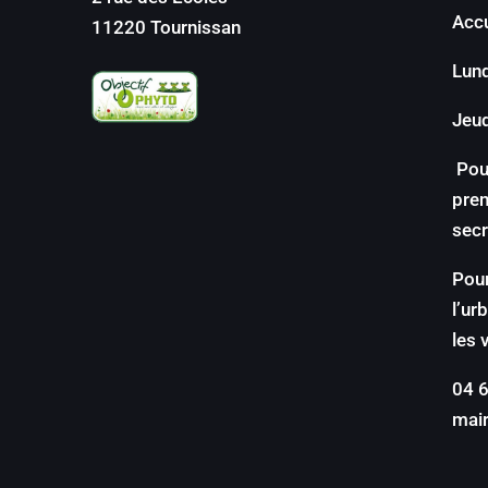
Accu
11220 Tournissan
Lun
Jeud
Pou
pren
secr
Pour
l’ur
les 
04 6
mai