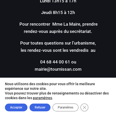
Lundi 13h15 à 17h
Jeudi 8h15 à 12h
Pour rencontrer Mme La Maire, prendre
rendez-vous auprès du secrétariat.
Pour toutes questions sur l’urbanisme,
les rendez-vous sont les vendredis au
04 68 44 00 61 ou
mairie@tournissan.com
Nous utilisons des cookies pour vous offrir la meilleure
expérience sur notre site.
Vous pouvez trouver plus de renseignements ou désactiver des
cookies dans les
paramètres
.
©2022 –
Mentions légales
|
Politique de
Close GDPR Cookie
confidentilité
| Site réalisé par
Value IT
Accepter
Refuser
Paramètres